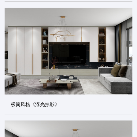
极简风格《浮光掠影》