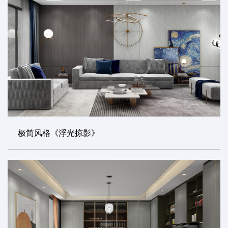
极简风格《浮光掠影》