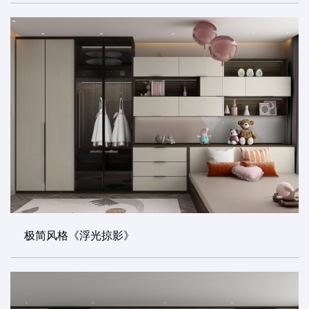
极简风格《浮光掠影》