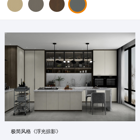
极简风格《浮光掠影》