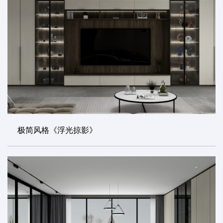
极简风格《浮光掠影》