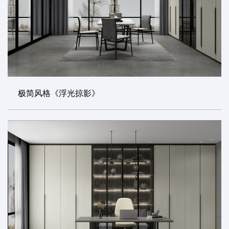
极简风格《浮光掠影》