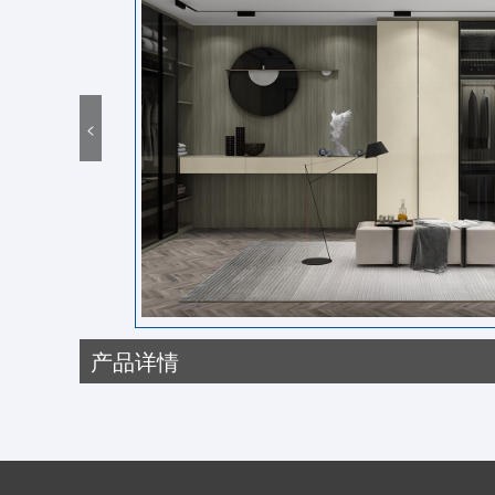
<
产品详情