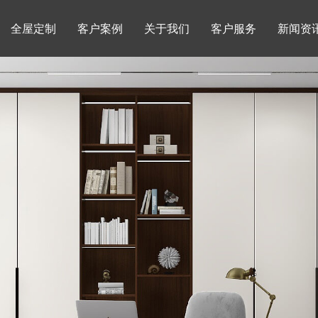
全屋定制
客户案例
关于我们
客户服务
新闻资
书柜系列
酒柜系列
企业文化
行业动态
书房
榻榻米房
品牌理念
产品知识