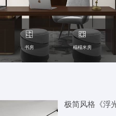
书房
榻榻米房
极简风格《浮光