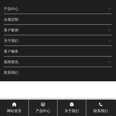
产品中心
全屋定制
客户案例
关于我们
客户服务
新闻资讯
联系我们
网站首页
产品中心
关于我们
联系我们