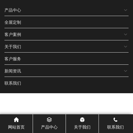
产品中心
全屋定制
客户案例
关于我们
客户服务
新闻资讯
联系我们
网站首页
产品中心
关于我们
联系我们